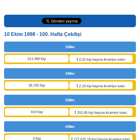
10 Ekim 1998 - 100. Hafta Çekilişi
3 Bilen
513,388 Kişi
0,32 kişi başına ikramiye tutarı
4 Bilen
38,700 Kişi
2,18 kişi başına ikramiye tutarı
5 Bilen
819 Kişi
202,45 kişi başına ikramiye tutarı
6 Bilen
0 Kişi
177.625,18 kişi başına ikramiye tutarı