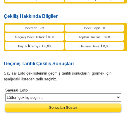
Çekiliş Hakkında Bilgiler
Devretti: Evet
Devir Sayısı: 0
Geçmiş Devir Tutarı:
0,00
Toplam Hasılat:
0,00
Büyük İkramiye:
0,00
Haftaya Devir:
0,00
Geçmiş Tarihli Çekiliş Sonuçları
Sayısal Loto çekilişlerinin geçmiş tarihli sonuçlarını görmek için,
aşağıdaki listeden tarih seçiniz.
Sayısal Loto
Sonuçları Göster