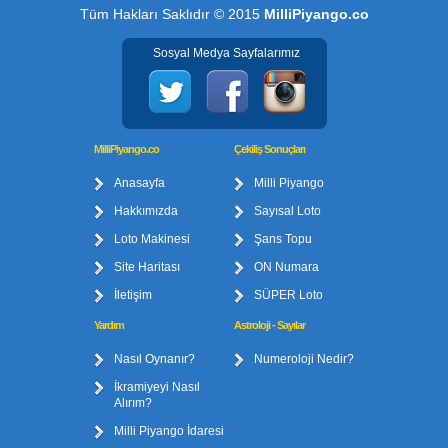
Tüm Hakları Saklıdır © 2015
MilliPiyango.co
Sosyal Medya Sayfalarımız
MilliPiyango.co
Çekiliş Sonuçları
Anasayfa
Milli Piyango
Hakkımızda
Sayısal Loto
Loto Makinesi
Şans Topu
Site Haritası
ON Numara
İletişim
SÜPER Loto
Yardım
Astroloji - Sayılar
Nasıl Oynanır?
Numeroloji Nedir?
İkramiyeyi Nasıl
Alırım?
Milli Piyango İdaresi