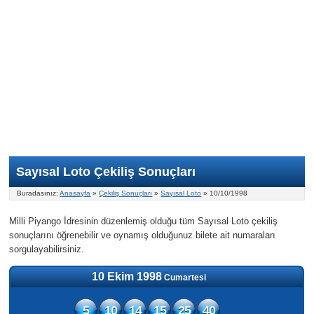
Nasıl Oynanır?
ON Numara
Şans Topu Nasıl Oynanır?
Şans Topu İstatistikleri
Sayısal Loto İkramiyesi
Süper Loto
Süper Loto Nasıl Oynanır?
ON Numara İstatistikleri
Şans Topu İkramiyesi
Geçmiş Tarihli Sonuçlar
Süper Loto İstatistikleri
On Numara İkramiyesi
Süper Loto İkramiyesi
Sayısal Loto Çekiliş Sonuçları
Buradasınız:
Anasayfa
»
Çekiliş Sonuçları
»
Sayısal Loto
» 10/10/1998
Milli Piyango İdresinin düzenlemiş olduğu tüm Sayısal Loto çekiliş
sonuçlarını öğrenebilir ve oynamış olduğunuz bilete ait numaraları
sorgulayabilirsiniz.
10 Ekim 1998
Cumartesi
5
10
14
15
25
40