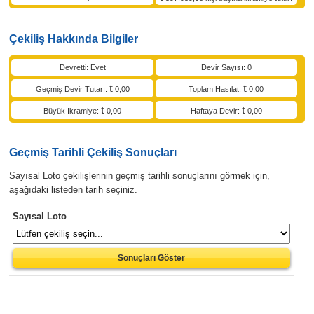
Çekiliş Hakkında Bilgiler
Devretti: Evet
Devir Sayısı: 0
Geçmiş Devir Tutarı:
0,00
Toplam Hasılat:
0,00
Büyük İkramiye:
0,00
Haftaya Devir:
0,00
Geçmiş Tarihli Çekiliş Sonuçları
Sayısal Loto çekilişlerinin geçmiş tarihli sonuçlarını görmek için,
aşağıdaki listeden tarih seçiniz.
Sayısal Loto
Sonuçları Göster