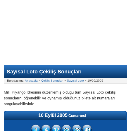
Nasıl Oynanır?
ON Numara
Şans Topu Nasıl Oynanır?
Şans Topu İstatistikleri
Sayısal Loto İkramiyesi
Süper Loto
Süper Loto Nasıl Oynanır?
ON Numara İstatistikleri
Şans Topu İkramiyesi
Geçmiş Tarihli Sonuçlar
Süper Loto İstatistikleri
On Numara İkramiyesi
Süper Loto İkramiyesi
Sayısal Loto Çekiliş Sonuçları
Buradasınız:
Anasayfa
»
Çekiliş Sonuçları
»
Sayısal Loto
» 10/09/2005
Milli Piyango İdresinin düzenlemiş olduğu tüm Sayısal Loto çekiliş
sonuçlarını öğrenebilir ve oynamış olduğunuz bilete ait numaraları
sorgulayabilirsiniz.
10 Eylül 2005
Cumartesi
3
4
12
23
28
49