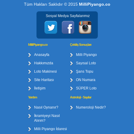
Tüm Hakları Saklıdır © 2015
MilliPiyango.co
Sosyal Medya Sayfalarımız
MilliPiyango.co
Çekiliş Sonuçları
Anasayfa
Milli Piyango
Hakkımızda
Sayısal Loto
Loto Makinesi
Şans Topu
Site Haritası
ON Numara
İletişim
SÜPER Loto
Yardım
Astroloji - Sayılar
Nasıl Oynanır?
Numeroloji Nedir?
İkramiyeyi Nasıl
Alırım?
Milli Piyango İdaresi