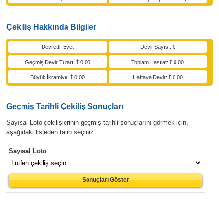
Çekiliş Hakkında Bilgiler
Devretti: Evet
Devir Sayısı: 0
Geçmiş Devir Tutarı:
0,00
Toplam Hasılat:
0,00
Büyük İkramiye:
0,00
Haftaya Devir:
0,00
Geçmiş Tarihli Çekiliş Sonuçları
Sayısal Loto çekilişlerinin geçmiş tarihli sonuçlarını görmek için,
aşağıdaki listeden tarih seçiniz.
Sayısal Loto
Sonuçları Göster