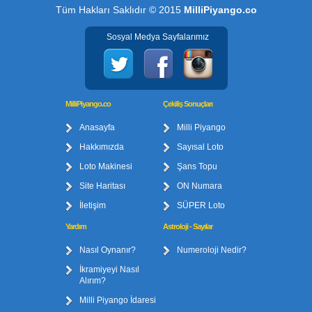
Tüm Hakları Saklıdır © 2015
MilliPiyango.co
Sosyal Medya Sayfalarımız
MilliPiyango.co
Çekiliş Sonuçları
Anasayfa
Milli Piyango
Hakkımızda
Sayısal Loto
Loto Makinesi
Şans Topu
Site Haritası
ON Numara
İletişim
SÜPER Loto
Yardım
Astroloji - Sayılar
Nasıl Oynanır?
Numeroloji Nedir?
İkramiyeyi Nasıl
Alırım?
Milli Piyango İdaresi