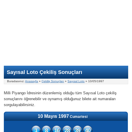
Nasıl Oynanır?
ON Numara
Şans Topu Nasıl Oynanır?
Şans Topu İstatistikleri
Sayısal Loto İkramiyesi
Süper Loto
Süper Loto Nasıl Oynanır?
ON Numara İstatistikleri
Şans Topu İkramiyesi
Geçmiş Tarihli Sonuçlar
Süper Loto İstatistikleri
On Numara İkramiyesi
Süper Loto İkramiyesi
Sayısal Loto Çekiliş Sonuçları
Buradasınız:
Anasayfa
»
Çekiliş Sonuçları
»
Sayısal Loto
» 10/05/1997
Milli Piyango İdresinin düzenlemiş olduğu tüm Sayısal Loto çekiliş
sonuçlarını öğrenebilir ve oynamış olduğunuz bilete ait numaraları
sorgulayabilirsiniz.
10 Mayıs 1997
Cumartesi
1
8
16
28
39
40