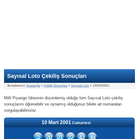
Nasıl Oynanır?
ON Numara
Şans Topu Nasıl Oynanır?
Şans Topu İstatistikleri
Sayısal Loto İkramiyesi
Süper Loto
Süper Loto Nasıl Oynanır?
ON Numara İstatistikleri
Şans Topu İkramiyesi
Geçmiş Tarihli Sonuçlar
Süper Loto İstatistikleri
On Numara İkramiyesi
Süper Loto İkramiyesi
Sayısal Loto Çekiliş Sonuçları
Buradasınız:
Anasayfa
»
Çekiliş Sonuçları
»
Sayısal Loto
» 10/03/2001
Milli Piyango İdresinin düzenlemiş olduğu tüm Sayısal Loto çekiliş
sonuçlarını öğrenebilir ve oynamış olduğunuz bilete ait numaraları
sorgulayabilirsiniz.
10 Mart 2001
Cumartesi
3
20
21
27
43
44