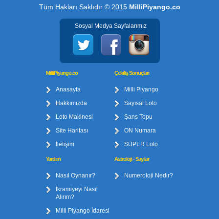
Tüm Hakları Saklıdır © 2015
MilliPiyango.co
Sosyal Medya Sayfalarımız
MilliPiyango.co
Çekiliş Sonuçları
Anasayfa
Milli Piyango
Hakkımızda
Sayısal Loto
Loto Makinesi
Şans Topu
Site Haritası
ON Numara
İletişim
SÜPER Loto
Yardım
Astroloji - Sayılar
Nasıl Oynanır?
Numeroloji Nedir?
İkramiyeyi Nasıl
Alırım?
Milli Piyango İdaresi