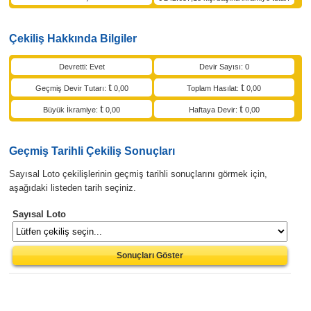
Çekiliş Hakkında Bilgiler
Devretti: Evet
Devir Sayısı: 0
Geçmiş Devir Tutarı:
0,00
Toplam Hasılat:
0,00
Büyük İkramiye:
0,00
Haftaya Devir:
0,00
Geçmiş Tarihli Çekiliş Sonuçları
Sayısal Loto çekilişlerinin geçmiş tarihli sonuçlarını görmek için,
aşağıdaki listeden tarih seçiniz.
Sayısal Loto
Sonuçları Göster