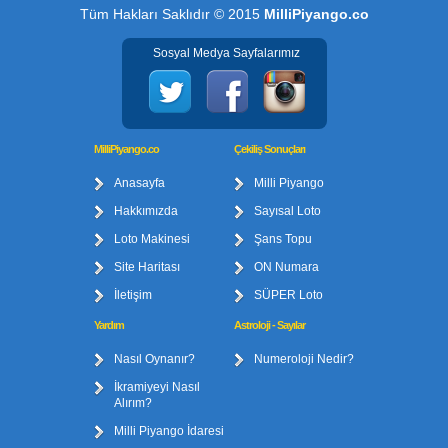
Tüm Hakları Saklıdır © 2015
MilliPiyango.co
Sosyal Medya Sayfalarımız
MilliPiyango.co
Çekiliş Sonuçları
Anasayfa
Milli Piyango
Hakkımızda
Sayısal Loto
Loto Makinesi
Şans Topu
Site Haritası
ON Numara
İletişim
SÜPER Loto
Yardım
Astroloji - Sayılar
Nasıl Oynanır?
Numeroloji Nedir?
İkramiyeyi Nasıl
Alırım?
Milli Piyango İdaresi