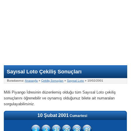
Nasıl Oynanır?
ON Numara
Şans Topu Nasıl Oynanır?
Şans Topu İstatistikleri
Sayısal Loto İkramiyesi
Süper Loto
Süper Loto Nasıl Oynanır?
ON Numara İstatistikleri
Şans Topu İkramiyesi
Geçmiş Tarihli Sonuçlar
Süper Loto İstatistikleri
On Numara İkramiyesi
Süper Loto İkramiyesi
Sayısal Loto Çekiliş Sonuçları
Buradasınız:
Anasayfa
»
Çekiliş Sonuçları
»
Sayısal Loto
» 10/02/2001
Milli Piyango İdresinin düzenlemiş olduğu tüm Sayısal Loto çekiliş
sonuçlarını öğrenebilir ve oynamış olduğunuz bilete ait numaraları
sorgulayabilirsiniz.
10 Şubat 2001
Cumartesi
1
3
16
35
38
49