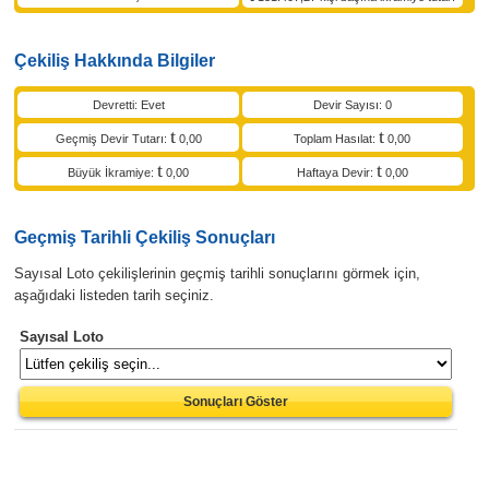
Çekiliş Hakkında Bilgiler
Devretti: Evet
Devir Sayısı: 0
Geçmiş Devir Tutarı:
0,00
Toplam Hasılat:
0,00
Büyük İkramiye:
0,00
Haftaya Devir:
0,00
Geçmiş Tarihli Çekiliş Sonuçları
Sayısal Loto çekilişlerinin geçmiş tarihli sonuçlarını görmek için,
aşağıdaki listeden tarih seçiniz.
Sayısal Loto
Sonuçları Göster