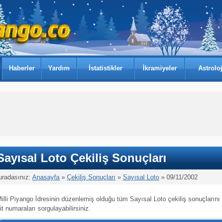
Haberler
Yardım
İstatistikler
İkramiyeler
Astroloj
Sayısal Loto Çekiliş Sonuçları
uradasınız:
Anasayfa
»
Çekiliş Sonuçları
»
Sayısal Loto
» 09/11/2002
illi Piyango İdresinin düzenlemiş olduğu tüm Sayısal Loto çekiliş sonuçlarını
it numaraları sorgulayabilirsiniz.