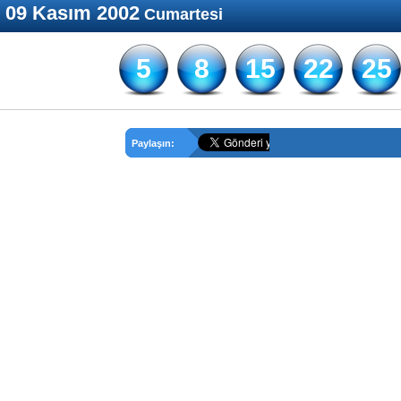
09 Kasım 2002
Cumartesi
5
8
15
22
25
Paylaşın: