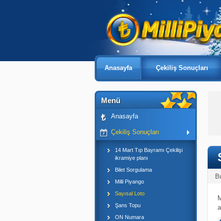
Anasayfa
Çekiliş Sonuçları
Menü
Anasayfa
Çekiliş Sonuçları
14 Mart Tıp Bayramı Çekilişi
ikramiye planı
Bilet Sorgulama
B
Milli Piyango
Sayısal Loto
M
Şans Topu
a
ON Numara