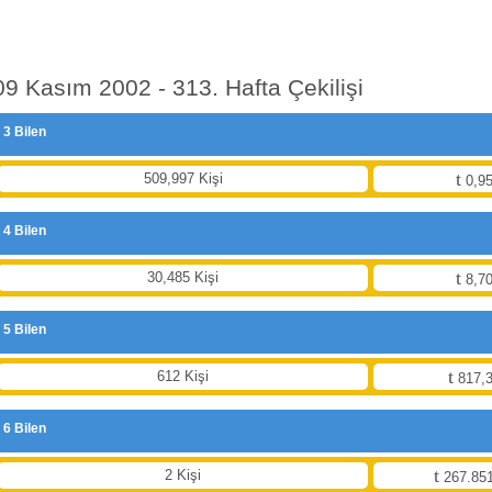
09 Kasım 2002 - 313. Hafta Çekilişi
3 Bilen
509,997 Kişi
0,95
4 Bilen
30,485 Kişi
8,70
5 Bilen
612 Kişi
817,3
6 Bilen
2 Kişi
267.851