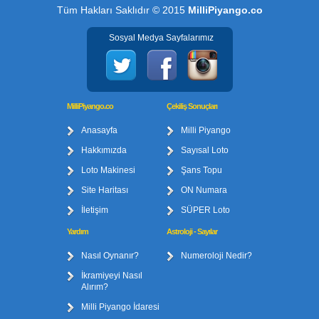
Tüm Hakları Saklıdır © 2015
MilliPiyango.co
Sosyal Medya Sayfalarımız
MilliPiyango.co
Çekiliş Sonuçları
Anasayfa
Milli Piyango
Hakkımızda
Sayısal Loto
Loto Makinesi
Şans Topu
Site Haritası
ON Numara
İletişim
SÜPER Loto
Yardım
Astroloji - Sayılar
Nasıl Oynanır?
Numeroloji Nedir?
İkramiyeyi Nasıl
Alırım?
Milli Piyango İdaresi