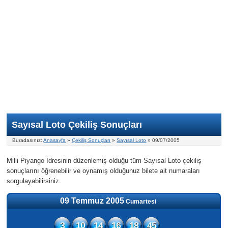
Nasıl Oynanır?
ON Numara
Şans Topu Nasıl Oynanır?
Şans Topu İstatistikleri
Sayısal Loto İkramiyesi
Süper Loto
Süper Loto Nasıl Oynanır?
ON Numara İstatistikleri
Şans Topu İkramiyesi
Geçmiş Tarihli Sonuçlar
Süper Loto İstatistikleri
On Numara İkramiyesi
Süper Loto İkramiyesi
Sayısal Loto Çekiliş Sonuçları
Buradasınız:
Anasayfa
»
Çekiliş Sonuçları
»
Sayısal Loto
» 09/07/2005
Milli Piyango İdresinin düzenlemiş olduğu tüm Sayısal Loto çekiliş
sonuçlarını öğrenebilir ve oynamış olduğunuz bilete ait numaraları
sorgulayabilirsiniz.
09 Temmuz 2005
Cumartesi
3
10
14
16
18
45