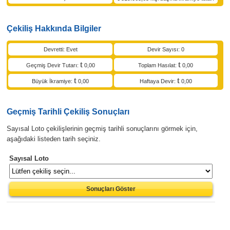
Çekiliş Hakkında Bilgiler
Devretti: Evet
Devir Sayısı: 0
Geçmiş Devir Tutarı:
0,00
Toplam Hasılat:
0,00
Büyük İkramiye:
0,00
Haftaya Devir:
0,00
Geçmiş Tarihli Çekiliş Sonuçları
Sayısal Loto çekilişlerinin geçmiş tarihli sonuçlarını görmek için,
aşağıdaki listeden tarih seçiniz.
Sayısal Loto
Sonuçları Göster