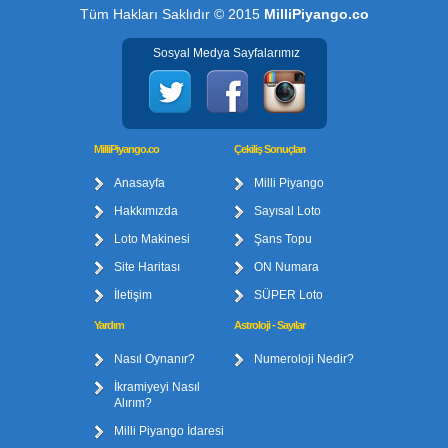
Tüm Hakları Saklıdır © 2015
MilliPiyango.co
Sosyal Medya Sayfalarımız
MilliPiyango.co
Çekiliş Sonuçları
Anasayfa
Milli Piyango
Hakkımızda
Sayısal Loto
Loto Makinesi
Şans Topu
Site Haritası
ON Numara
İletişim
SÜPER Loto
Yardım
Astroloji - Sayılar
Nasıl Oynanır?
Numeroloji Nedir?
İkramiyeyi Nasıl
Alırım?
Milli Piyango İdaresi