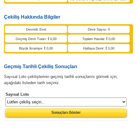
Çekiliş Hakkında Bilgiler
Devretti: Evet
Devir Sayısı: 0
Geçmiş Devir Tutarı:
0,00
Toplam Hasılat:
0,00
Büyük İkramiye:
0,00
Haftaya Devir:
0,00
Geçmiş Tarihli Çekiliş Sonuçları
Sayısal Loto çekilişlerinin geçmiş tarihli sonuçlarını görmek için,
aşağıdaki listeden tarih seçiniz.
Sayısal Loto
Sonuçları Göster