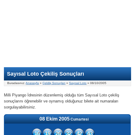
Nasıl Oynanır?
ON Numara
Şans Topu Nasıl Oynanır?
Şans Topu İstatistikleri
Sayısal Loto İkramiyesi
Süper Loto
Süper Loto Nasıl Oynanır?
ON Numara İstatistikleri
Şans Topu İkramiyesi
Geçmiş Tarihli Sonuçlar
Süper Loto İstatistikleri
On Numara İkramiyesi
Süper Loto İkramiyesi
Sayısal Loto Çekiliş Sonuçları
Buradasınız:
Anasayfa
»
Çekiliş Sonuçları
»
Sayısal Loto
» 08/10/2005
Milli Piyango İdresinin düzenlemiş olduğu tüm Sayısal Loto çekiliş
sonuçlarını öğrenebilir ve oynamış olduğunuz bilete ait numaraları
sorgulayabilirsiniz.
08 Ekim 2005
Cumartesi
16
19
26
32
42
43