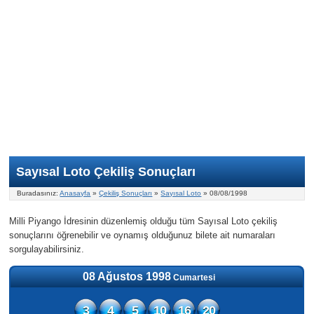
Nasıl Oynanır?
ON Numara
Şans Topu Nasıl Oynanır?
Şans Topu İstatistikleri
Sayısal Loto İkramiyesi
Süper Loto
Süper Loto Nasıl Oynanır?
ON Numara İstatistikleri
Şans Topu İkramiyesi
Geçmiş Tarihli Sonuçlar
Süper Loto İstatistikleri
On Numara İkramiyesi
Süper Loto İkramiyesi
Sayısal Loto Çekiliş Sonuçları
Buradasınız:
Anasayfa
»
Çekiliş Sonuçları
»
Sayısal Loto
» 08/08/1998
Milli Piyango İdresinin düzenlemiş olduğu tüm Sayısal Loto çekiliş
sonuçlarını öğrenebilir ve oynamış olduğunuz bilete ait numaraları
sorgulayabilirsiniz.
08 Ağustos 1998
Cumartesi
3
4
5
10
16
20