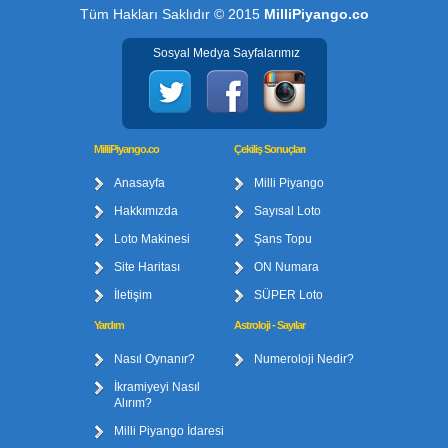
Tüm Hakları Saklıdır © 2015
MilliPiyango.co
Sosyal Medya Sayfalarımız
MilliPiyango.co
Çekiliş Sonuçları
Anasayfa
Milli Piyango
Hakkımızda
Sayısal Loto
Loto Makinesi
Şans Topu
Site Haritası
ON Numara
İletişim
SÜPER Loto
Yardım
Astroloji - Sayılar
Nasıl Oynanır?
Numeroloji Nedir?
İkramiyeyi Nasıl
Alırım?
Milli Piyango İdaresi