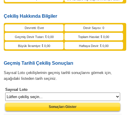
Çekiliş Hakkında Bilgiler
Devretti: Evet
Devir Sayısı: 0
Geçmiş Devir Tutarı:
0,00
Toplam Hasılat:
0,00
Büyük İkramiye:
0,00
Haftaya Devir:
0,00
Geçmiş Tarihli Çekiliş Sonuçları
Sayısal Loto çekilişlerinin geçmiş tarihli sonuçlarını görmek için,
aşağıdaki listeden tarih seçiniz.
Sayısal Loto
Sonuçları Göster