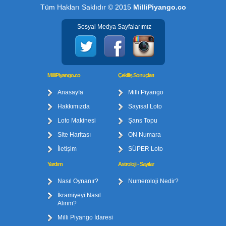
Tüm Hakları Saklıdır © 2015
MilliPiyango.co
Sosyal Medya Sayfalarımız
MilliPiyango.co
Çekiliş Sonuçları
Anasayfa
Milli Piyango
Hakkımızda
Sayısal Loto
Loto Makinesi
Şans Topu
Site Haritası
ON Numara
İletişim
SÜPER Loto
Yardım
Astroloji - Sayılar
Nasıl Oynanır?
Numeroloji Nedir?
İkramiyeyi Nasıl
Alırım?
Milli Piyango İdaresi