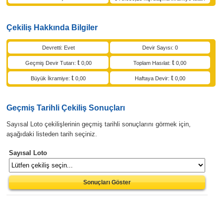
Çekiliş Hakkında Bilgiler
Devretti: Evet
Devir Sayısı: 0
Geçmiş Devir Tutarı:
0,00
Toplam Hasılat:
0,00
Büyük İkramiye:
0,00
Haftaya Devir:
0,00
Geçmiş Tarihli Çekiliş Sonuçları
Sayısal Loto çekilişlerinin geçmiş tarihli sonuçlarını görmek için,
aşağıdaki listeden tarih seçiniz.
Sayısal Loto
Sonuçları Göster