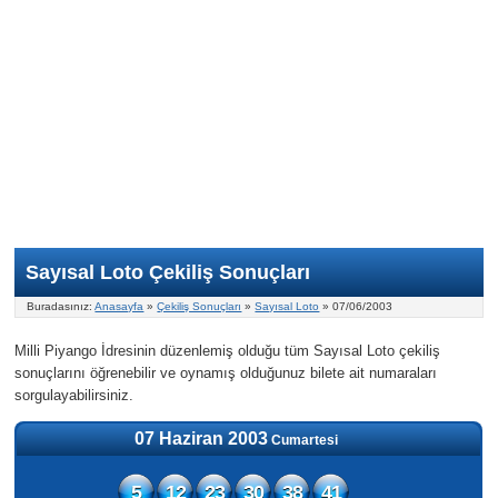
Nasıl Oynanır?
ON Numara
Şans Topu Nasıl Oynanır?
Şans Topu İstatistikleri
Sayısal Loto İkramiyesi
Süper Loto
Süper Loto Nasıl Oynanır?
ON Numara İstatistikleri
Şans Topu İkramiyesi
Geçmiş Tarihli Sonuçlar
Süper Loto İstatistikleri
On Numara İkramiyesi
Süper Loto İkramiyesi
Sayısal Loto Çekiliş Sonuçları
Buradasınız:
Anasayfa
»
Çekiliş Sonuçları
»
Sayısal Loto
» 07/06/2003
Milli Piyango İdresinin düzenlemiş olduğu tüm Sayısal Loto çekiliş
sonuçlarını öğrenebilir ve oynamış olduğunuz bilete ait numaraları
sorgulayabilirsiniz.
07 Haziran 2003
Cumartesi
5
12
23
30
38
41