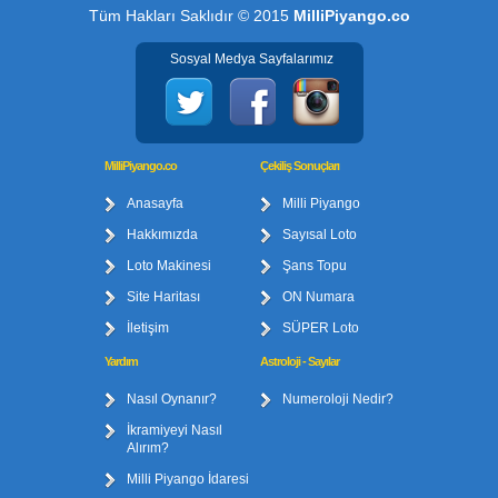
Tüm Hakları Saklıdır © 2015
MilliPiyango.co
Sosyal Medya Sayfalarımız
MilliPiyango.co
Çekiliş Sonuçları
Anasayfa
Milli Piyango
Hakkımızda
Sayısal Loto
Loto Makinesi
Şans Topu
Site Haritası
ON Numara
İletişim
SÜPER Loto
Yardım
Astroloji - Sayılar
Nasıl Oynanır?
Numeroloji Nedir?
İkramiyeyi Nasıl
Alırım?
Milli Piyango İdaresi