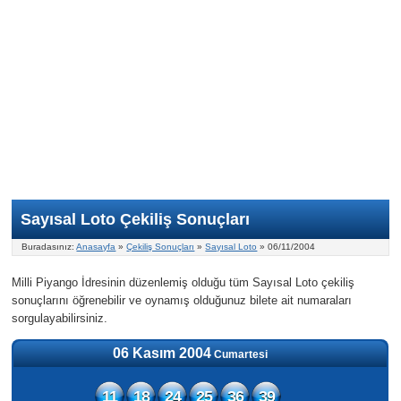
Nasıl Oynanır?
ON Numara
Şans Topu Nasıl Oynanır?
Şans Topu İstatistikleri
Sayısal Loto İkramiyesi
Süper Loto
Süper Loto Nasıl Oynanır?
ON Numara İstatistikleri
Şans Topu İkramiyesi
Geçmiş Tarihli Sonuçlar
Süper Loto İstatistikleri
On Numara İkramiyesi
Süper Loto İkramiyesi
Sayısal Loto Çekiliş Sonuçları
Buradasınız:
Anasayfa
»
Çekiliş Sonuçları
»
Sayısal Loto
» 06/11/2004
Milli Piyango İdresinin düzenlemiş olduğu tüm Sayısal Loto çekiliş
sonuçlarını öğrenebilir ve oynamış olduğunuz bilete ait numaraları
sorgulayabilirsiniz.
06 Kasım 2004
Cumartesi
11
18
24
25
36
39