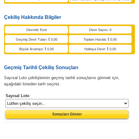
Çekiliş Hakkında Bilgiler
Devretti: Evet
Devir Sayısı: 0
Geçmiş Devir Tutarı:
0,00
Toplam Hasılat:
0,00
Büyük İkramiye:
0,00
Haftaya Devir:
0,00
Geçmiş Tarihli Çekiliş Sonuçları
Sayısal Loto çekilişlerinin geçmiş tarihli sonuçlarını görmek için,
aşağıdaki listeden tarih seçiniz.
Sayısal Loto
Sonuçları Göster