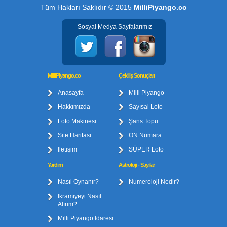
Tüm Hakları Saklıdır © 2015
MilliPiyango.co
Sosyal Medya Sayfalarımız
MilliPiyango.co
Çekiliş Sonuçları
Anasayfa
Milli Piyango
Hakkımızda
Sayısal Loto
Loto Makinesi
Şans Topu
Site Haritası
ON Numara
İletişim
SÜPER Loto
Yardım
Astroloji - Sayılar
Nasıl Oynanır?
Numeroloji Nedir?
İkramiyeyi Nasıl
Alırım?
Milli Piyango İdaresi