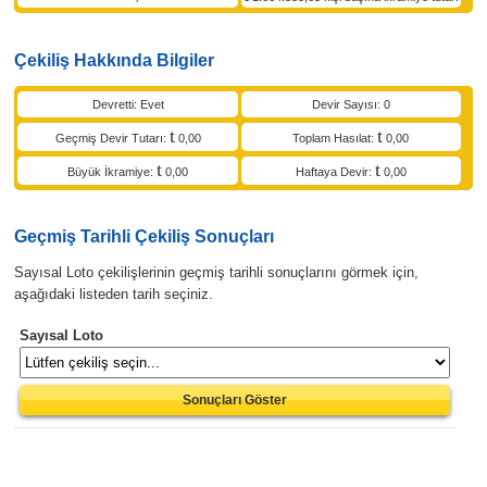
Çekiliş Hakkında Bilgiler
Devretti: Evet
Devir Sayısı: 0
Geçmiş Devir Tutarı:
0,00
Toplam Hasılat:
0,00
Büyük İkramiye:
0,00
Haftaya Devir:
0,00
Geçmiş Tarihli Çekiliş Sonuçları
Sayısal Loto çekilişlerinin geçmiş tarihli sonuçlarını görmek için,
aşağıdaki listeden tarih seçiniz.
Sayısal Loto
Sonuçları Göster