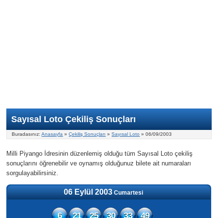
Nasıl Oynanır?
ON Numara
Şans Topu Nasıl Oynanır?
Şans Topu İstatistikleri
Sayısal Loto İkramiyesi
Süper Loto
Süper Loto Nasıl Oynanır?
ON Numara İstatistikleri
Şans Topu İkramiyesi
Geçmiş Tarihli Sonuçlar
Süper Loto İstatistikleri
On Numara İkramiyesi
Süper Loto İkramiyesi
Sayısal Loto Çekiliş Sonuçları
Buradasınız:
Anasayfa
»
Çekiliş Sonuçları
»
Sayısal Loto
» 06/09/2003
Milli Piyango İdresinin düzenlemiş olduğu tüm Sayısal Loto çekiliş
sonuçlarını öğrenebilir ve oynamış olduğunuz bilete ait numaraları
sorgulayabilirsiniz.
06 Eylül 2003
Cumartesi
6
21
25
30
33
49