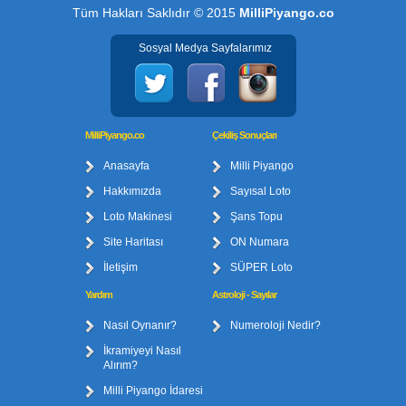
Tüm Hakları Saklıdır © 2015
MilliPiyango.co
Sosyal Medya Sayfalarımız
MilliPiyango.co
Çekiliş Sonuçları
Anasayfa
Milli Piyango
Hakkımızda
Sayısal Loto
Loto Makinesi
Şans Topu
Site Haritası
ON Numara
İletişim
SÜPER Loto
Yardım
Astroloji - Sayılar
Nasıl Oynanır?
Numeroloji Nedir?
İkramiyeyi Nasıl
Alırım?
Milli Piyango İdaresi