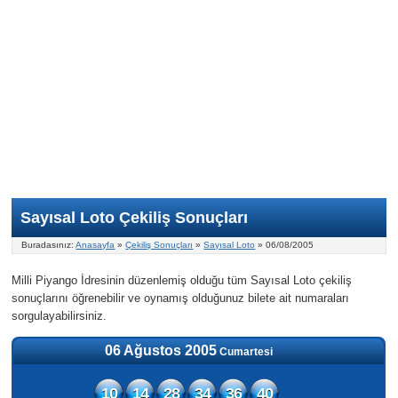
Nasıl Oynanır?
ON Numara
Şans Topu Nasıl Oynanır?
Şans Topu İstatistikleri
Sayısal Loto İkramiyesi
Süper Loto
Süper Loto Nasıl Oynanır?
ON Numara İstatistikleri
Şans Topu İkramiyesi
Geçmiş Tarihli Sonuçlar
Süper Loto İstatistikleri
On Numara İkramiyesi
Süper Loto İkramiyesi
Sayısal Loto Çekiliş Sonuçları
Buradasınız:
Anasayfa
»
Çekiliş Sonuçları
»
Sayısal Loto
» 06/08/2005
Milli Piyango İdresinin düzenlemiş olduğu tüm Sayısal Loto çekiliş
sonuçlarını öğrenebilir ve oynamış olduğunuz bilete ait numaraları
sorgulayabilirsiniz.
06 Ağustos 2005
Cumartesi
10
14
28
34
36
40