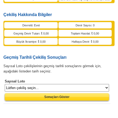
Çekiliş Hakkında Bilgiler
Devretti: Evet
Devir Sayısı: 0
Geçmiş Devir Tutarı:
0,00
Toplam Hasılat:
0,00
Büyük İkramiye:
0,00
Haftaya Devir:
0,00
Geçmiş Tarihli Çekiliş Sonuçları
Sayısal Loto çekilişlerinin geçmiş tarihli sonuçlarını görmek için,
aşağıdaki listeden tarih seçiniz.
Sayısal Loto
Sonuçları Göster