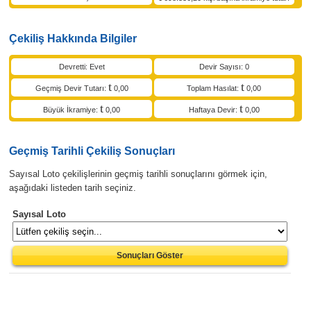
Çekiliş Hakkında Bilgiler
Devretti: Evet
Devir Sayısı: 0
Geçmiş Devir Tutarı:
0,00
Toplam Hasılat:
0,00
Büyük İkramiye:
0,00
Haftaya Devir:
0,00
Geçmiş Tarihli Çekiliş Sonuçları
Sayısal Loto çekilişlerinin geçmiş tarihli sonuçlarını görmek için,
aşağıdaki listeden tarih seçiniz.
Sayısal Loto
Sonuçları Göster