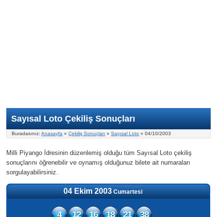
Nasıl Oynanır?
ON Numara
Şans Topu Nasıl Oynanır?
Şans Topu İstatistikleri
Sayısal Loto İkramiyesi
Süper Loto
Süper Loto Nasıl Oynanır?
ON Numara İstatistikleri
Şans Topu İkramiyesi
Geçmiş Tarihli Sonuçlar
Süper Loto İstatistikleri
On Numara İkramiyesi
Süper Loto İkramiyesi
Sayısal Loto Çekiliş Sonuçları
Buradasınız:
Anasayfa
»
Çekiliş Sonuçları
»
Sayısal Loto
» 04/10/2003
Milli Piyango İdresinin düzenlemiş olduğu tüm Sayısal Loto çekiliş
sonuçlarını öğrenebilir ve oynamış olduğunuz bilete ait numaraları
sorgulayabilirsiniz.
04 Ekim 2003
Cumartesi
4
12
16
18
21
38