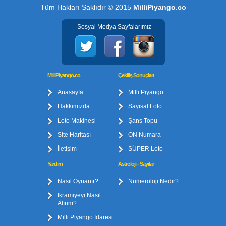
Tüm Hakları Saklıdır © 2015
MilliPiyango.co
Sosyal Medya Sayfalarımız
MilliPiyango.co
Çekiliş Sonuçları
Anasayfa
Milli Piyango
Hakkımızda
Sayısal Loto
Loto Makinesi
Şans Topu
Site Haritası
ON Numara
İletişim
SÜPER Loto
Yardım
Astroloji - Sayılar
Nasıl Oynanır?
Numeroloji Nedir?
İkramiyeyi Nasıl
Alırım?
Milli Piyango İdaresi