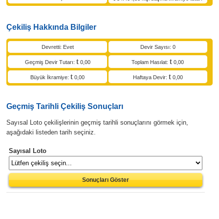
Çekiliş Hakkında Bilgiler
Devretti: Evet
Devir Sayısı: 0
Geçmiş Devir Tutarı:
0,00
Toplam Hasılat:
0,00
Büyük İkramiye:
0,00
Haftaya Devir:
0,00
Geçmiş Tarihli Çekiliş Sonuçları
Sayısal Loto çekilişlerinin geçmiş tarihli sonuçlarını görmek için,
aşağıdaki listeden tarih seçiniz.
Sayısal Loto
Sonuçları Göster