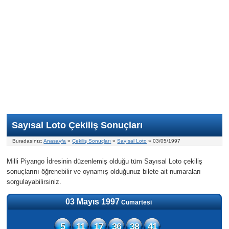
Nasıl Oynanır?
ON Numara
Şans Topu Nasıl Oynanır?
Şans Topu İstatistikleri
Sayısal Loto İkramiyesi
Süper Loto
Süper Loto Nasıl Oynanır?
ON Numara İstatistikleri
Şans Topu İkramiyesi
Geçmiş Tarihli Sonuçlar
Süper Loto İstatistikleri
On Numara İkramiyesi
Süper Loto İkramiyesi
Sayısal Loto Çekiliş Sonuçları
Buradasınız:
Anasayfa
»
Çekiliş Sonuçları
»
Sayısal Loto
» 03/05/1997
Milli Piyango İdresinin düzenlemiş olduğu tüm Sayısal Loto çekiliş
sonuçlarını öğrenebilir ve oynamış olduğunuz bilete ait numaraları
sorgulayabilirsiniz.
03 Mayıs 1997
Cumartesi
5
11
17
36
38
41