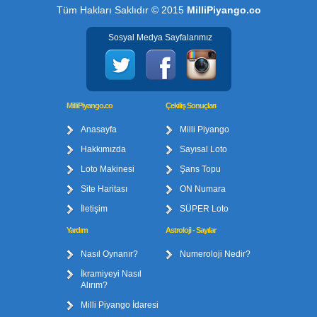
Tüm Hakları Saklıdır © 2015
MilliPiyango.co
Sosyal Medya Sayfalarımız
MilliPiyango.co
Çekiliş Sonuçları
Anasayfa
Milli Piyango
Hakkımızda
Sayısal Loto
Loto Makinesi
Şans Topu
Site Haritası
ON Numara
İletişim
SÜPER Loto
Yardım
Astroloji - Sayılar
Nasıl Oynanır?
Numeroloji Nedir?
İkramiyeyi Nasıl
Alırım?
Milli Piyango İdaresi