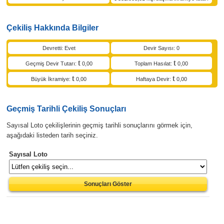
Çekiliş Hakkında Bilgiler
Devretti: Evet
Devir Sayısı: 0
Geçmiş Devir Tutarı:
0,00
Toplam Hasılat:
0,00
Büyük İkramiye:
0,00
Haftaya Devir:
0,00
Geçmiş Tarihli Çekiliş Sonuçları
Sayısal Loto çekilişlerinin geçmiş tarihli sonuçlarını görmek için,
aşağıdaki listeden tarih seçiniz.
Sayısal Loto
Sonuçları Göster