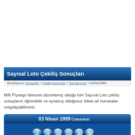
Nasıl Oynanır?
ON Numara
Şans Topu Nasıl Oynanır?
Şans Topu İstatistikleri
Sayısal Loto İkramiyesi
Süper Loto
Süper Loto Nasıl Oynanır?
ON Numara İstatistikleri
Şans Topu İkramiyesi
Geçmiş Tarihli Sonuçlar
Süper Loto İstatistikleri
On Numara İkramiyesi
Süper Loto İkramiyesi
Sayısal Loto Çekiliş Sonuçları
Buradasınız:
Anasayfa
»
Çekiliş Sonuçları
»
Sayısal Loto
» 03/04/1999
Milli Piyango İdresinin düzenlemiş olduğu tüm Sayısal Loto çekiliş
sonuçlarını öğrenebilir ve oynamış olduğunuz bilete ait numaraları
sorgulayabilirsiniz.
03 Nisan 1999
Cumartesi
1
9
10
23
30
48