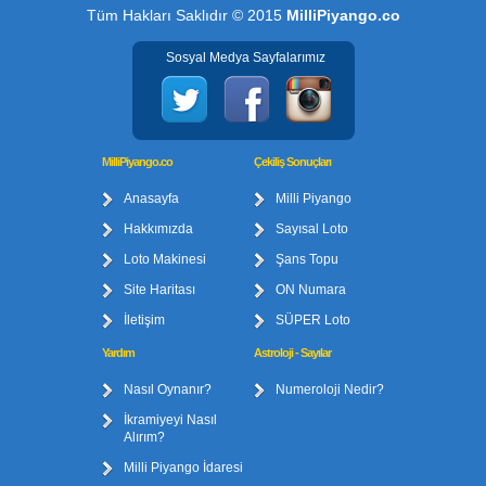
Tüm Hakları Saklıdır © 2015
MilliPiyango.co
Sosyal Medya Sayfalarımız
MilliPiyango.co
Çekiliş Sonuçları
Anasayfa
Milli Piyango
Hakkımızda
Sayısal Loto
Loto Makinesi
Şans Topu
Site Haritası
ON Numara
İletişim
SÜPER Loto
Yardım
Astroloji - Sayılar
Nasıl Oynanır?
Numeroloji Nedir?
İkramiyeyi Nasıl
Alırım?
Milli Piyango İdaresi