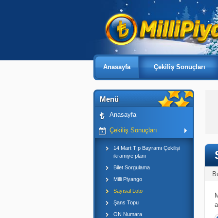
Anasayfa
Çekiliş Sonuçları
Menü
Anasayfa
Çekiliş Sonuçları
14 Mart Tıp Bayramı Çekilişi
ikramiye planı
Bilet Sorgulama
B
Milli Piyango
Sayısal Loto
M
Şans Topu
a
ON Numara