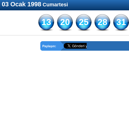
03 Ocak 1998
Cumartesi
13
20
25
28
31
Paylaşın: