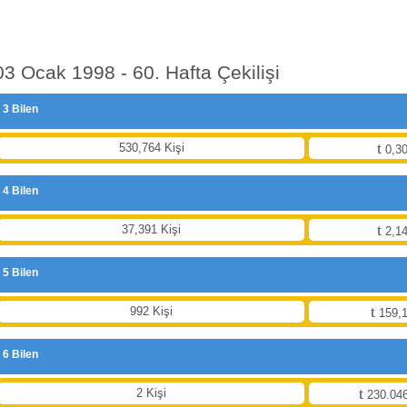
03 Ocak 1998 - 60. Hafta Çekilişi
3 Bilen
530,764 Kişi
0,30
4 Bilen
37,391 Kişi
2,14
5 Bilen
992 Kişi
159,1
6 Bilen
2 Kişi
230.046