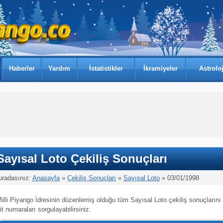
Haberler
Yardım
İstatistikler
İkramiyeler
Astroloj
Sayısal Loto Çekiliş Sonuçları
uradasınız:
Anasayfa
»
Çekiliş Sonuçları
»
Sayısal Loto
» 03/01/1998
illi Piyango İdresinin düzenlemiş olduğu tüm Sayısal Loto çekiliş sonuçlarını
it numaraları sorgulayabilirsiniz.