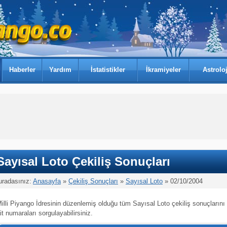
Haberler
Yardım
İstatistikler
İkramiyeler
Astroloj
Sayısal Loto Çekiliş Sonuçları
uradasınız:
Anasayfa
»
Çekiliş Sonuçları
»
Sayısal Loto
» 02/10/2004
illi Piyango İdresinin düzenlemiş olduğu tüm Sayısal Loto çekiliş sonuçlarını
it numaraları sorgulayabilirsiniz.