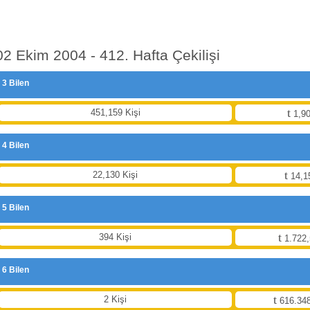
02 Ekim 2004 - 412. Hafta Çekilişi
3 Bilen
451,159 Kişi
1,90
4 Bilen
22,130 Kişi
14,1
5 Bilen
394 Kişi
1.722,
6 Bilen
2 Kişi
616.348