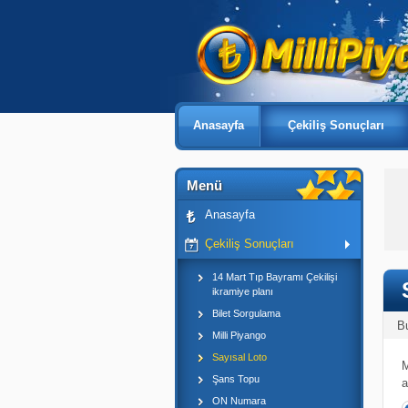
Anasayfa
Çekiliş Sonuçları
Menü
Anasayfa
Çekiliş Sonuçları
14 Mart Tıp Bayramı Çekilişi
ikramiye planı
Bilet Sorgulama
B
Milli Piyango
Sayısal Loto
M
Şans Topu
a
ON Numara