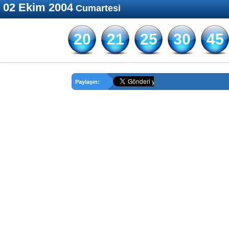
02 Ekim 2004
Cumartesi
20
21
25
30
45
Paylaşın: