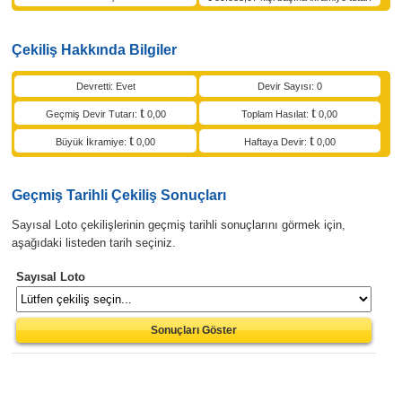
Çekiliş Hakkında Bilgiler
Devretti: Evet
Devir Sayısı: 0
Geçmiş Devir Tutarı:
0,00
Toplam Hasılat:
0,00
Büyük İkramiye:
0,00
Haftaya Devir:
0,00
Geçmiş Tarihli Çekiliş Sonuçları
Sayısal Loto çekilişlerinin geçmiş tarihli sonuçlarını görmek için,
aşağıdaki listeden tarih seçiniz.
Sayısal Loto
Sonuçları Göster