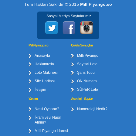
Tüm Hakları Saklıdır © 2015
MilliPiyango.co
Sosyal Medya Sayfalarımız
MilliPiyango.co
Çekiliş Sonuçları
Anasayfa
Milli Piyango
Hakkımızda
Sayısal Loto
Loto Makinesi
Şans Topu
Site Haritası
ON Numara
İletişim
SÜPER Loto
Yardım
Astroloji - Sayılar
Nasıl Oynanır?
Numeroloji Nedir?
İkramiyeyi Nasıl
Alırım?
Milli Piyango İdaresi