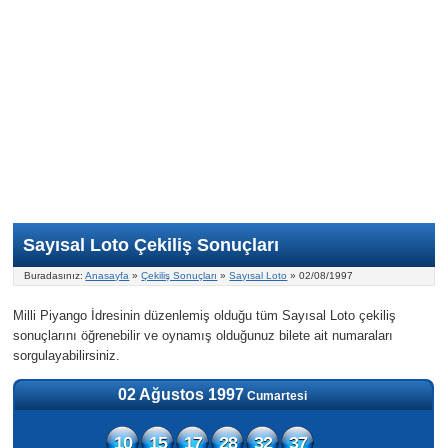
Nasıl Oynanır?
ON Numara
Şans Topu Nasıl Oynanır?
Şans Topu İstatistikleri
Sayısal Loto İkramiyesi
Süper Loto
Süper Loto Nasıl Oynanır?
ON Numara İstatistikleri
Şans Topu İkramiyesi
Geçmiş Tarihli Sonuçlar
Süper Loto İstatistikleri
On Numara İkramiyesi
Süper Loto İkramiyesi
Sayısal Loto Çekiliş Sonuçları
Buradasınız:
Anasayfa
»
Çekiliş Sonuçları
»
Sayısal Loto
» 02/08/1997
Milli Piyango İdresinin düzenlemiş olduğu tüm Sayısal Loto çekiliş
sonuçlarını öğrenebilir ve oynamış olduğunuz bilete ait numaraları
sorgulayabilirsiniz.
02 Ağustos 1997
Cumartesi
10
15
17
28
32
37