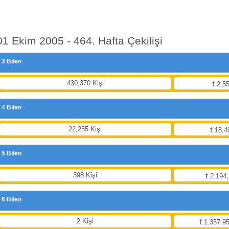
01 Ekim 2005 - 464. Hafta Çekilişi
3 Bilen
430,370 Kişi
2,55
4 Bilen
22,255 Kişi
18,4
5 Bilen
398 Kişi
2.194,
6 Bilen
2 Kişi
1.357.95