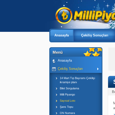
Anasayfa
Çekiliş Sonuçları
Menü
Anasayfa
Çekiliş Sonuçları
14 Mart Tıp Bayramı Çekilişi
ikramiye planı
Bilet Sorgulama
B
Milli Piyango
Sayısal Loto
M
Şans Topu
a
ON Numara