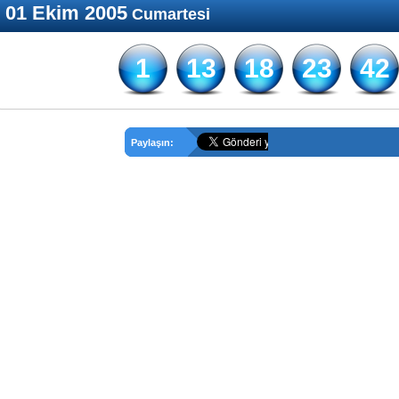
01 Ekim 2005
Cumartesi
1
13
18
23
42
Paylaşın: