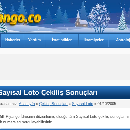
Haberler
Yardım
İstatistikler
İkramiyeler
Astroloj
Sayısal Loto Çekiliş Sonuçları
uradasınız:
Anasayfa
»
Çekiliş Sonuçları
»
Sayısal Loto
» 01/10/2005
illi Piyango İdresinin düzenlemiş olduğu tüm Sayısal Loto çekiliş sonuçlarını
it numaraları sorgulayabilirsiniz.