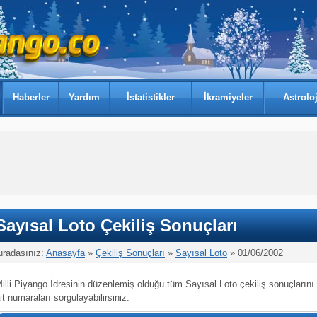
Haberler
Yardım
İstatistikler
İkramiyeler
Astroloj
Sayısal Loto Çekiliş Sonuçları
uradasınız:
Anasayfa
»
Çekiliş Sonuçları
»
Sayısal Loto
» 01/06/2002
illi Piyango İdresinin düzenlemiş olduğu tüm Sayısal Loto çekiliş sonuçlarını
it numaraları sorgulayabilirsiniz.