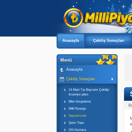
Anasayfa
Çekiliş Sonuçları
Menü
Anasayfa
Çekiliş Sonuçları
14 Mart Tıp Bayramı Çekilişi
ikramiye planı
Bilet Sorgulama
B
Milli Piyango
Sayısal Loto
M
Şans Topu
a
ON Numara