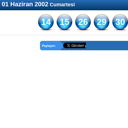
01 Haziran 2002
Cumartesi
14
15
26
29
30
Paylaşın: