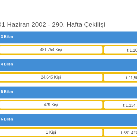
01 Haziran 2002 - 290. Hafta Çekilişi
3 Bilen
481,754 Kişi
1,10
4 Bilen
24,645 Kişi
11,5
5 Bilen
479 Kişi
1.134,
6 Bilen
1 Kişi
581.427