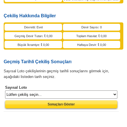
Çekiliş Hakkında Bilgiler
Devretti: Evet
Devir Sayısı: 0
Geçmiş Devir Tutarı:
0,00
Toplam Hasılat:
0,00
Büyük İkramiye:
0,00
Haftaya Devir:
0,00
Geçmiş Tarihli Çekiliş Sonuçları
Sayısal Loto çekilişlerinin geçmiş tarihli sonuçlarını görmek için,
aşağıdaki listeden tarih seçiniz.
Sayısal Loto
Sonuçları Göster