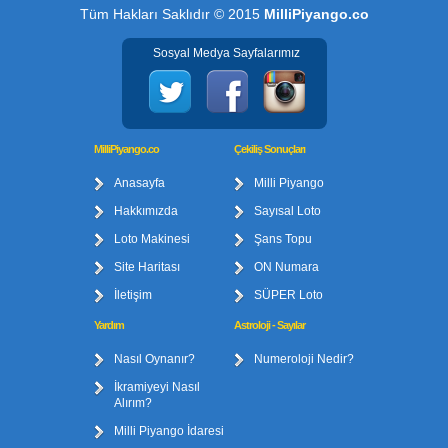
Tüm Hakları Saklıdır © 2015
MilliPiyango.co
Sosyal Medya Sayfalarımız
MilliPiyango.co
Çekiliş Sonuçları
Anasayfa
Milli Piyango
Hakkımızda
Sayısal Loto
Loto Makinesi
Şans Topu
Site Haritası
ON Numara
İletişim
SÜPER Loto
Yardım
Astroloji - Sayılar
Nasıl Oynanır?
Numeroloji Nedir?
İkramiyeyi Nasıl
Alırım?
Milli Piyango İdaresi