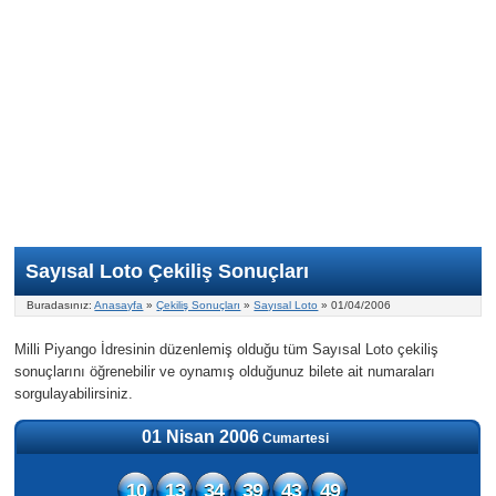
Nasıl Oynanır?
ON Numara
Şans Topu Nasıl Oynanır?
Şans Topu İstatistikleri
Sayısal Loto İkramiyesi
Süper Loto
Süper Loto Nasıl Oynanır?
ON Numara İstatistikleri
Şans Topu İkramiyesi
Geçmiş Tarihli Sonuçlar
Süper Loto İstatistikleri
On Numara İkramiyesi
Süper Loto İkramiyesi
Sayısal Loto Çekiliş Sonuçları
Buradasınız:
Anasayfa
»
Çekiliş Sonuçları
»
Sayısal Loto
» 01/04/2006
Milli Piyango İdresinin düzenlemiş olduğu tüm Sayısal Loto çekiliş
sonuçlarını öğrenebilir ve oynamış olduğunuz bilete ait numaraları
sorgulayabilirsiniz.
01 Nisan 2006
Cumartesi
10
13
34
39
43
49