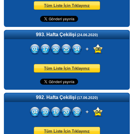
Tüm Liste İçin Tıklayınız
993. Hafta Çekilişi
(24.06.2020)
01
17
20
25
34
+
08
Tüm Liste İçin Tıklayınız
992. Hafta Çekilişi
(17.06.2020)
04
10
19
20
30
+
04
Tüm Liste İçin Tıklayınız