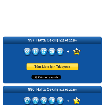
997. Hafta Çekilişi
(22.07.2020)
06
16
17
25
31
+
09
Tüm Liste İçin Tıklayınız
996. Hafta Çekilişi
(15.07.2020)
02
05
08
15
16
+
10