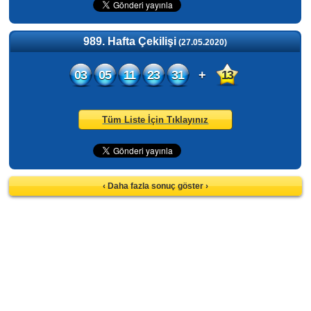
989. Hafta Çekilişi
(27.05.2020)
03
05
11
23
31
+
13
Tüm Liste İçin Tıklayınız
‹ Daha fazla sonuç göster ›