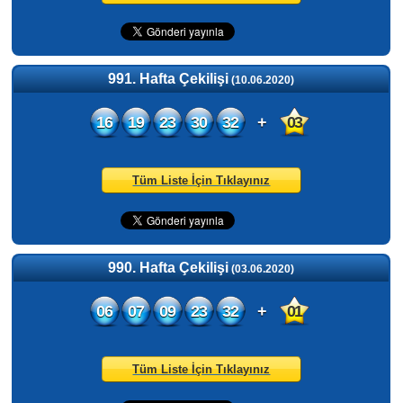
991. Hafta Çekilişi
(10.06.2020)
16
19
23
30
32
+
03
Tüm Liste İçin Tıklayınız
990. Hafta Çekilişi
(03.06.2020)
06
07
09
23
32
+
01
Tüm Liste İçin Tıklayınız