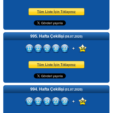
Tüm Liste İçin Tıklayınız
995. Hafta Çekilişi
(08.07.2020)
11
12
20
30
33
+
14
Tüm Liste İçin Tıklayınız
994. Hafta Çekilişi
(01.07.2020)
09
12
14
23
30
+
04