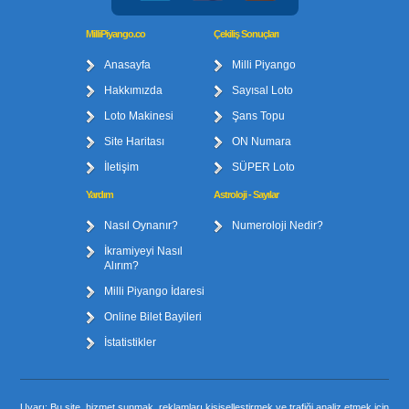
MilliPiyango.co
Çekiliş Sonuçları
Anasayfa
Milli Piyango
Hakkımızda
Sayısal Loto
Loto Makinesi
Şans Topu
Site Haritası
ON Numara
İletişim
SÜPER Loto
Yardım
Astroloji - Sayılar
Nasıl Oynanır?
Numeroloji Nedir?
İkramiyeyi Nasıl
Alırım?
Milli Piyango İdaresi
Online Bilet Bayileri
İstatistikler
Uyarı
: Bu site, hizmet sunmak, reklamları kişiselleştirmek ve trafiği analiz etmek için