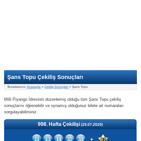
Nasıl Oynanır?
ON Numara
Şans Topu Nasıl Oynanır?
Şans Topu İstatistikleri
Sayısal Loto İkramiyesi
Süper Loto
Süper Loto Nasıl Oynanır?
ON Numara İstatistikleri
Şans Topu İkramiyesi
Geçmiş Tarihli Sonuçlar
Süper Loto İstatistikleri
On Numara İkramiyesi
Süper Loto İkramiyesi
Şans Topu Çekiliş Sonuçları
Buradasınız:
Anasayfa
»
Çekiliş Sonuçları
» Şans Topu
Milli Piyango İdresinin düzenlemiş olduğu tüm Şans Topu çekiliş
sonuçlarını öğrenebilir ve oynamış olduğunuz bilete ait numaraları
sorgulayabilirsiniz.
998. Hafta Çekilişi
(29.07.2020)
11
13
14
32
34
+
08